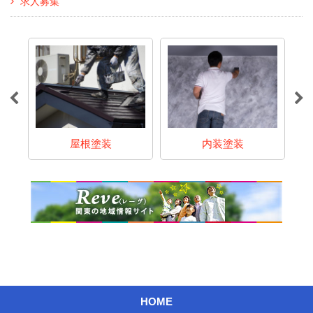
求人募集
屋根塗装
内装塗装
ア
HOME