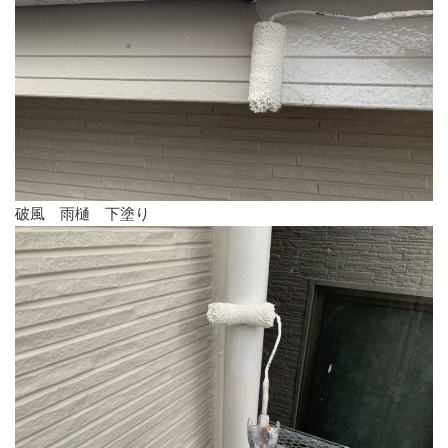
破風 雨樋 下塗り