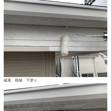
破風 雨樋 下塗り